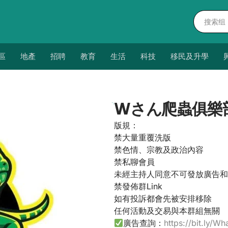
區
地產
招聘
教育
生活
科技
移民及升學
Wさん爬蟲俱樂
版規：
禁大量重覆洗版
禁色情、宗教及政治內容
禁私聊會員
未經主持人同意不可發放廣告和
禁發佈群Link
如有投訴都會先被安排移除
任何活動及交易與本群組無關
廣告查詢：
https://bit.ly/Wh