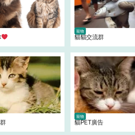
寵物
你
貓貓交流群
寵物
群
貓PET廣告