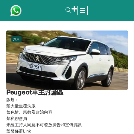
汽車
Peugeot車主討論區
版規：
禁大量重覆洗版
禁色情、宗教及政治內容
禁私聊會員
未經主持人同意不可發放廣告和宣傳資訊
禁發佈群Link