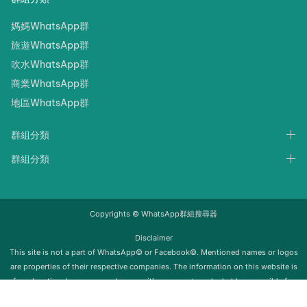
媽媽WhatsApp群
旅遊WhatsApp群
吹水WhatsApp群
商業WhatsApp群
地區WhatsApp群
群組分類
群組分類
Copyrights © WhatsApp群組搜尋器
Disclaimer
‍‍This site is not a part of WhatsApp© or Facebook©. Mentioned names or logos
are properties of their respective companies. The information on this website is
for educational purposes only; we neither support nor be held responsible for
any misuse of this info. Once the group is removed from Whatsapp, it will be