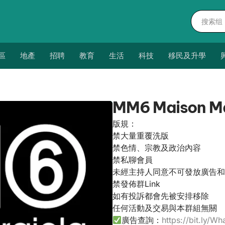
區
地產
招聘
教育
生活
科技
移民及升學
MM6 Maison 
版規：
禁大量重覆洗版
禁色情、宗教及政治內容
禁私聊會員
未經主持人同意不可發放廣告和
禁發佈群Link
如有投訴都會先被安排移除
任何活動及交易與本群組無關
廣告查詢：
https://bit.ly/Wh