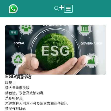
商業
ESG資訊站
版規：
禁大量重覆洗版
禁色情、宗教及政治內容
禁私聊會員
未經主持人同意不可發放廣告和宣傳資訊
禁發佈群Link