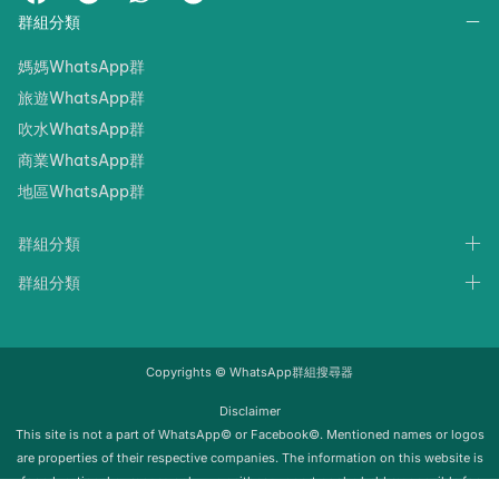
群組分類
媽媽WhatsApp群
旅遊WhatsApp群
吹水WhatsApp群
商業WhatsApp群
地區WhatsApp群
群組分類
群組分類
Copyrights © WhatsApp群組搜尋器
Disclaimer
‍‍This site is not a part of WhatsApp© or Facebook©. Mentioned names or logos
are properties of their respective companies. The information on this website is
for educational purposes only; we neither support nor be held responsible for