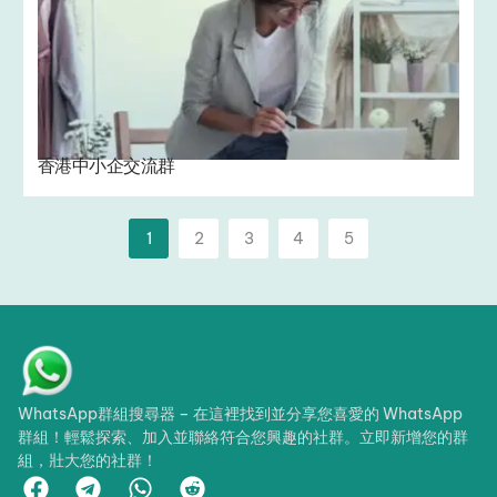
香港中小企交流群
1
2
3
4
5
WhatsApp群組搜尋器 – 在這裡找到並分享您喜愛的 WhatsApp
群組！輕鬆探索、加入並聯絡符合您興趣的社群。立即新增您的群
組，壯大您的社群！