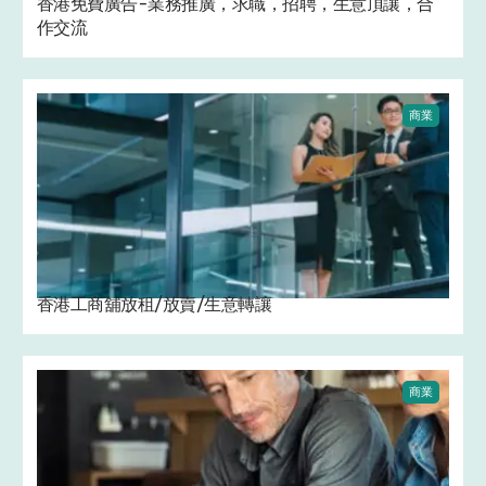
香港免費廣告-業務推廣，求職，招聘，生意頂讓，合
作交流
商業
香港工商舖放租/放賣/生意轉讓
商業