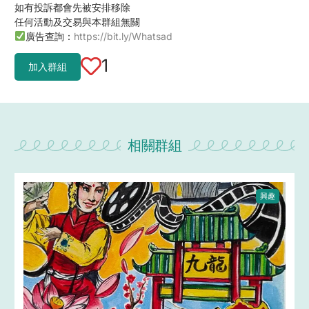
如有投訴都會先被安排移除
任何活動及交易與本群組無關
廣告查詢：
https://bit.ly/Whatsad
1
加入群組
相關群組
興趣