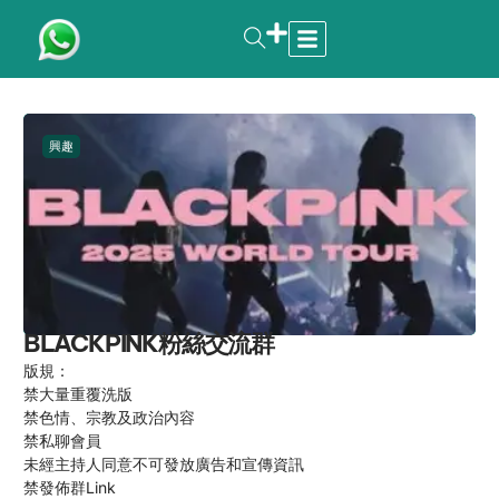
興趣
BLACKPINK粉絲交流群
版規：
禁大量重覆洗版
禁色情、宗教及政治內容
禁私聊會員
未經主持人同意不可發放廣告和宣傳資訊
禁發佈群Link