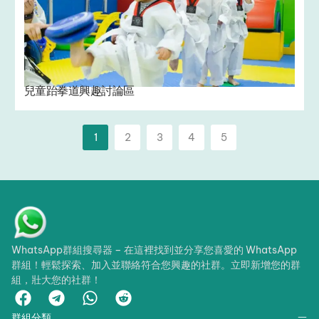
兒童跆拳道興趣討論區
1
2
3
4
5
WhatsApp群組搜尋器 – 在這裡找到並分享您喜愛的 WhatsApp
群組！輕鬆探索、加入並聯絡符合您興趣的社群。立即新增您的群
組，壯大您的社群！
群組分類