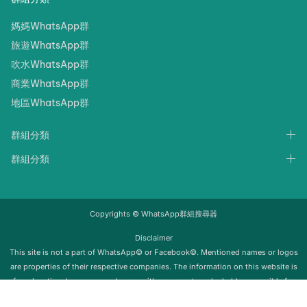
媽媽WhatsApp群
旅遊WhatsApp群
吹水WhatsApp群
商業WhatsApp群
地區WhatsApp群
群組分類
群組分類
Copyrights © WhatsApp群組搜尋器
Disclaimer
‍‍This site is not a part of WhatsApp© or Facebook©. Mentioned names or logos
are properties of their respective companies. The information on this website is
for educational purposes only; we neither support nor be held responsible for
any misuse of this info. Once the group is removed from Whatsapp, it will be