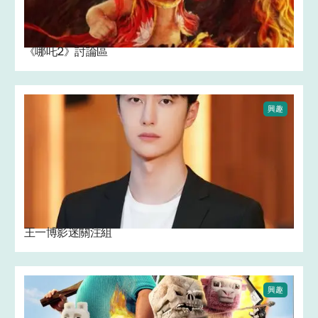
《哪吒2》討論區
興趣
王一博影迷關注組
興趣