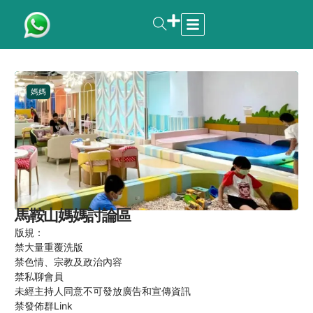
媽媽
馬鞍山媽媽討論區 ‍
版規：
禁大量重覆洗版
禁色情、宗教及政治內容
禁私聊會員
未經主持人同意不可發放廣告和宣傳資訊
禁發佈群Link