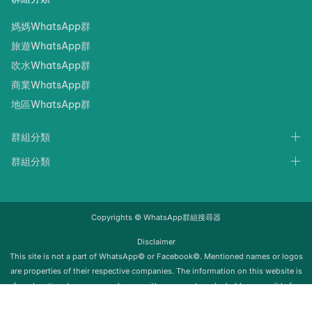
媽媽WhatsApp群
旅遊WhatsApp群
吹水WhatsApp群
商業WhatsApp群
地區WhatsApp群
群組分類
群組分類
Copyrights © WhatsApp群組搜尋器
Disclaimer
‍‍This site is not a part of WhatsApp© or Facebook©. Mentioned names or logos
are properties of their respective companies. The information on this website is
for educational purposes only; we neither support nor be held responsible for
any misuse of this info. Once the group is removed from Whatsapp, it will be