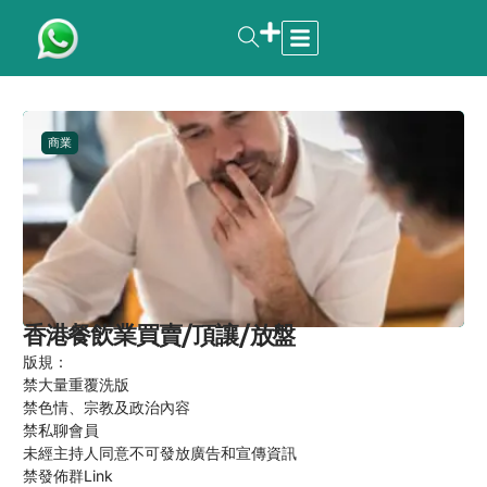
商業
香港餐飲業買賣/頂讓/放盤
版規：
禁大量重覆洗版
禁色情、宗教及政治內容
禁私聊會員
未經主持人同意不可發放廣告和宣傳資訊
禁發佈群Link