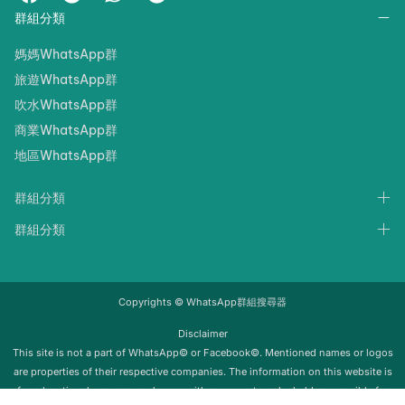
群組分類
媽媽WhatsApp群
旅遊WhatsApp群
吹水WhatsApp群
商業WhatsApp群
地區WhatsApp群
群組分類
群組分類
Copyrights © WhatsApp群組搜尋器
Disclaimer
‍‍This site is not a part of WhatsApp© or Facebook©. Mentioned names or logos
are properties of their respective companies. The information on this website is
for educational purposes only; we neither support nor be held responsible for