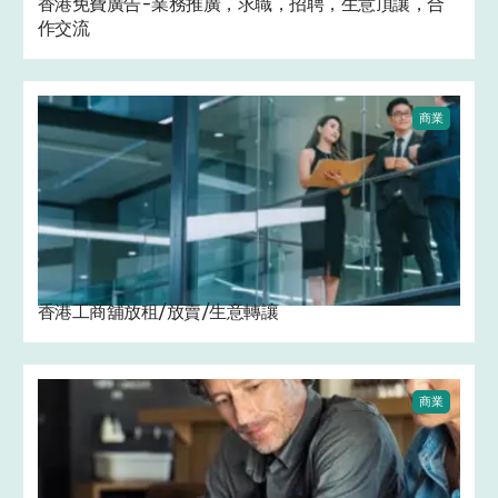
香港免費廣告-業務推廣，求職，招聘，生意頂讓，合
作交流
商業
香港工商舖放租/放賣/生意轉讓
商業