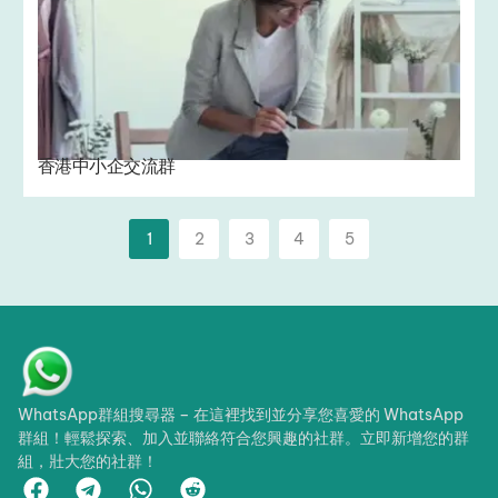
香港中小企交流群
1
2
3
4
5
WhatsApp群組搜尋器 – 在這裡找到並分享您喜愛的 WhatsApp
群組！輕鬆探索、加入並聯絡符合您興趣的社群。立即新增您的群
組，壯大您的社群！