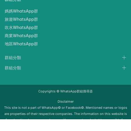
媽媽WhatsApp群
旅遊WhatsApp群
吹水WhatsApp群
商業WhatsApp群
地區WhatsApp群
群組分類
群組分類
Copyrights © WhatsApp群組搜尋器
Disclaimer
‍‍This site is not a part of WhatsApp© or Facebook©. Mentioned names or logos
are properties of their respective companies. The information on this website is
for educational purposes only; we neither support nor be held responsible for
any misuse of this info. Once the group is removed from Whatsapp, it will be