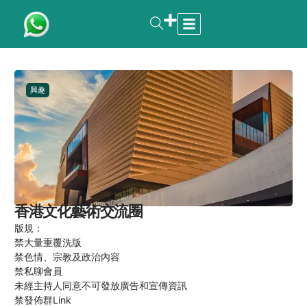
興趣
香港文化藝術交流圈 ‍
版規：
禁大量重覆洗版
禁色情、宗教及政治內容
禁私聊會員
未經主持人同意不可發放廣告和宣傳資訊
禁發佈群Link