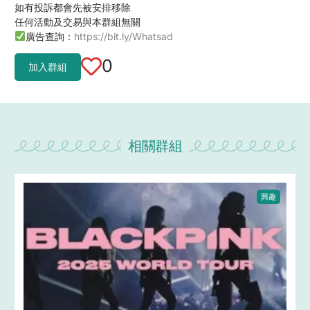
如有投訴都會先被安排移除
任何活動及交易與本群組無關
廣告查詢：
https://bit.ly/Whatsad
0
加入群組
相關群組
興趣