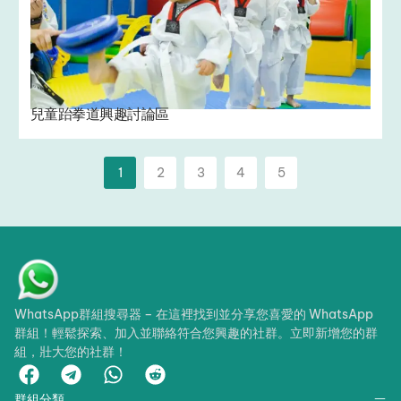
兒童跆拳道興趣討論區
1
2
3
4
5
WhatsApp群組搜尋器 – 在這裡找到並分享您喜愛的 WhatsApp
群組！輕鬆探索、加入並聯絡符合您興趣的社群。立即新增您的群
組，壯大您的社群！
群組分類