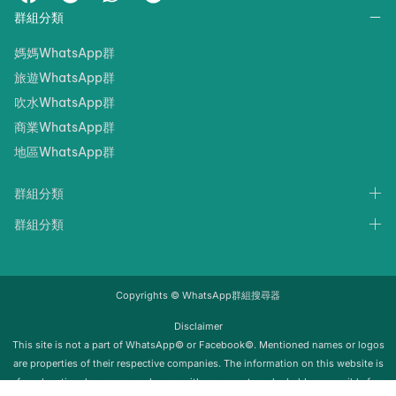
群組分類
媽媽WhatsApp群
旅遊WhatsApp群
吹水WhatsApp群
商業WhatsApp群
地區WhatsApp群
群組分類
群組分類
Copyrights © WhatsApp群組搜尋器
Disclaimer
‍‍This site is not a part of WhatsApp© or Facebook©. Mentioned names or logos
are properties of their respective companies. The information on this website is
for educational purposes only; we neither support nor be held responsible for