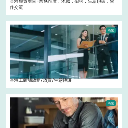
香港免費廣告-業務推廣，求職，招聘，生意頂讓，合
作交流
商業
香港工商舖放租/放賣/生意轉讓
商業