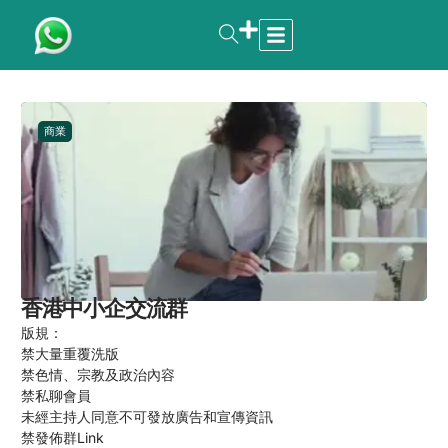
商業
香港中小企交流群
版規：
禁大量重覆洗版
禁色情、宗教及政治內容
禁私聊會員
未經主持人同意不可發放廣告和宣傳資訊
禁發佈群Link