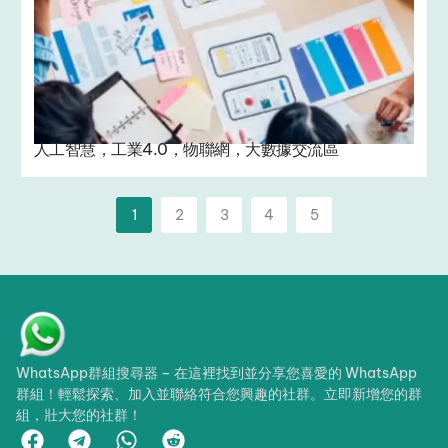
人工智慧，工業4.0，物聯網，大數據交流區
1
2
3
4
5
WhatsApp群組搜尋器 – 在這裡找到並分享您喜愛的 WhatsApp
群組！輕鬆探索、加入並聯絡符合您興趣的社群。立即新增您的群
組，壯大您的社群！