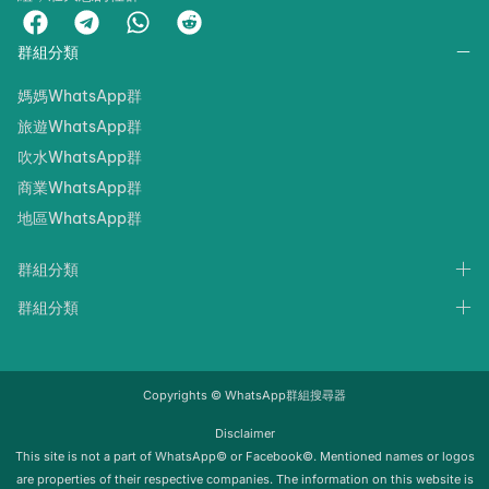
群組分類
媽媽WhatsApp群
旅遊WhatsApp群
吹水WhatsApp群
商業WhatsApp群
地區WhatsApp群
群組分類
群組分類
Copyrights © WhatsApp群組搜尋器
Disclaimer
‍‍This site is not a part of WhatsApp© or Facebook©. Mentioned names or logos
are properties of their respective companies. The information on this website is