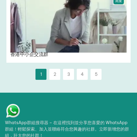
商業
香港中小企交流群
1
2
3
4
5
WhatsApp群組搜尋器 – 在這裡找到並分享您喜愛的 WhatsApp
群組！輕鬆探索、加入並聯絡符合您興趣的社群。立即新增您的群
組，壯大您的社群！