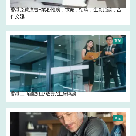
香港免費廣告-業務推廣，求職，招聘，生意頂讓，合
作交流
商業
香港工商舖放租/放賣/生意轉讓
商業