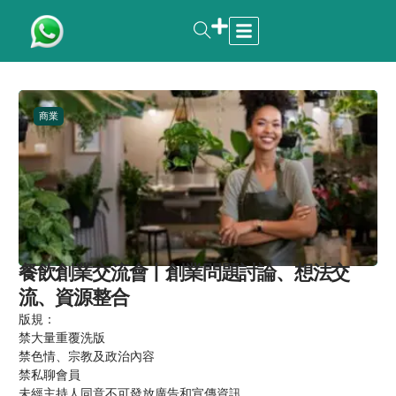
商業
餐飲創業交流會丨創業問題討論、想法交
流、資源整合
版規：
禁大量重覆洗版
禁色情、宗教及政治內容
禁私聊會員
未經主持人同意不可發放廣告和宣傳資訊