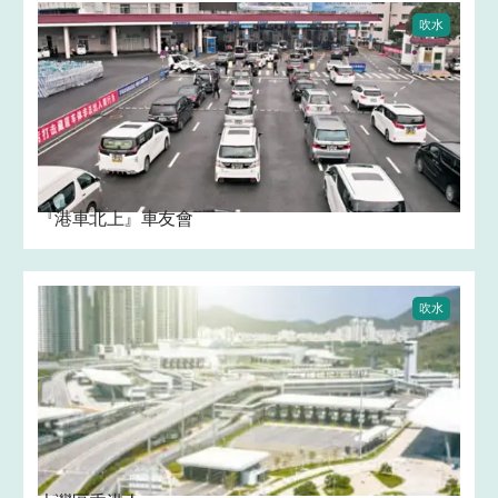
吹水
『港車北上』車友會
吹水