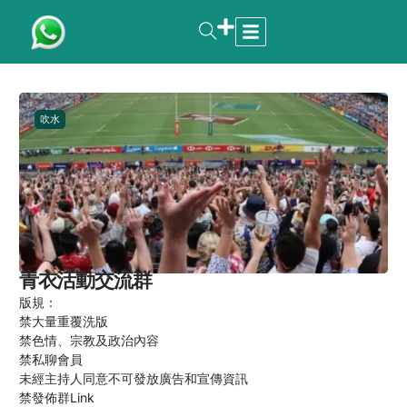
吹水
青衣活動交流群
版規：
禁大量重覆洗版
禁色情、宗教及政治內容
禁私聊會員
未經主持人同意不可發放廣告和宣傳資訊
禁發佈群Link