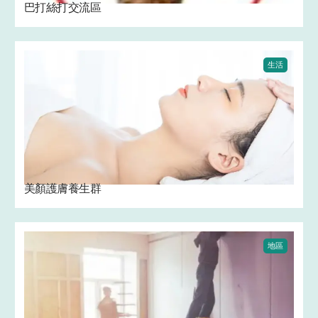
巴打絲打交流區 ‍ ‍
生活
美顏護膚養生群
地區