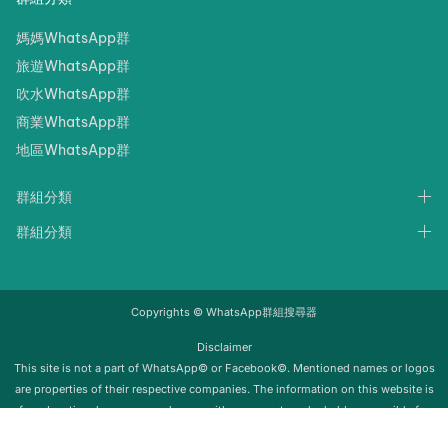
媽媽WhatsApp群
旅遊WhatsApp群
吹水WhatsApp群
商業WhatsApp群
地區WhatsApp群
群組分類
群組分類
Copyrights © WhatsApp群組搜尋器
Disclaimer
‍‍This site is not a part of WhatsApp© or Facebook©. Mentioned names or logos
are properties of their respective companies. The information on this website is
for educational purposes only; we neither support nor be held responsible for
any misuse of this info. Once the group is removed from Whatsapp, it will be