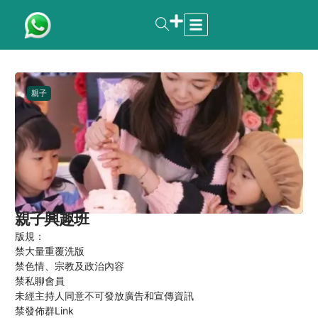
親子
親子興趣班
版規：
禁大量重覆洗版
禁色情、宗教及政治內容
禁私聊會員
未經主持人同意不可發放廣告和宣傳資訊
禁發佈群Link