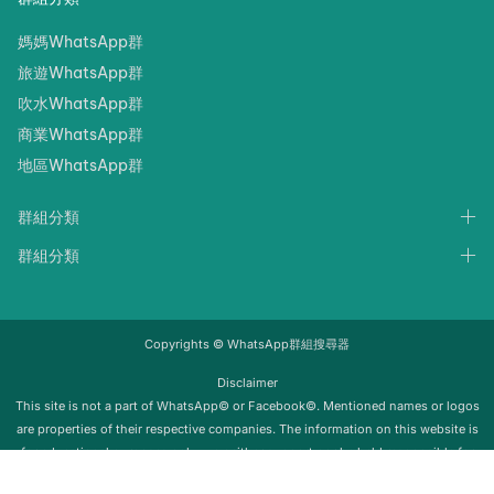
媽媽WhatsApp群
旅遊WhatsApp群
吹水WhatsApp群
商業WhatsApp群
地區WhatsApp群
群組分類
群組分類
Copyrights © WhatsApp群組搜尋器
Disclaimer
‍‍This site is not a part of WhatsApp© or Facebook©. Mentioned names or logos
are properties of their respective companies. The information on this website is
for educational purposes only; we neither support nor be held responsible for
any misuse of this info. Once the group is removed from Whatsapp, it will be