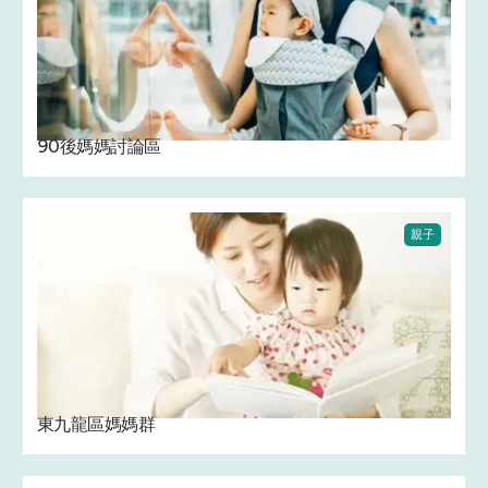
90後媽媽討論區 ‍
親子
東九龍區媽媽群 ‍