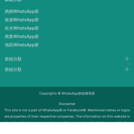
媽媽WhatsApp群
旅遊WhatsApp群
吹水WhatsApp群
商業WhatsApp群
地區WhatsApp群
群組分類
群組分類
Copyrights © WhatsApp群組搜尋器
Disclaimer
‍‍This site is not a part of WhatsApp© or Facebook©. Mentioned names or logos
are properties of their respective companies. The information on this website is
for educational purposes only; we neither support nor be held responsible for
any misuse of this info. Once the group is removed from Whatsapp, it will be