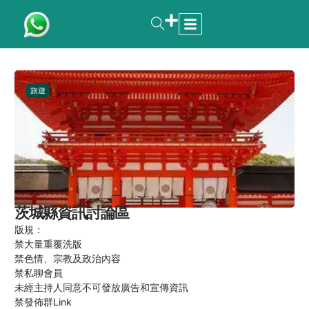
旅遊
茨城縣資訊討論區
版規：
禁大量重覆洗版
禁色情、宗教及政治內容
禁私聊會員
未經主持人同意不可發放廣告和宣傳資訊
禁發佈群Link