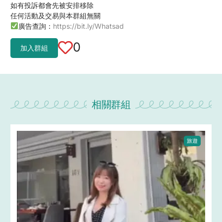
如有投訴都會先被安排移除
任何活動及交易與本群組無關
廣告查詢：
https://bit.ly/Whatsad
0
加入群組
相關群組
旅遊