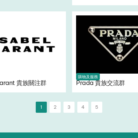
購物及服務
 Marant 貴族關注群
Prada 貴族交流群
1
2
3
4
5