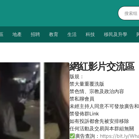
區
地產
招聘
教育
生活
科技
移民及升學
網紅影片交流區
版規：
禁大量重覆洗版
禁色情、宗教及政治內容
禁私聊會員
未經主持人同意不可發放廣告和
禁發佈群Link
如有投訴都會先被安排移除
任何活動及交易與本群組無關
廣告查詢：
https://bit.ly/Wh