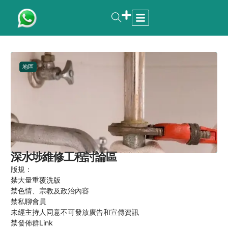
地區
深水埗維修工程討論區 ️ ️
版規：
禁大量重覆洗版
禁色情、宗教及政治內容
禁私聊會員
未經主持人同意不可發放廣告和宣傳資訊
禁發佈群Link