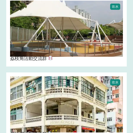
吹水
荔枝角活動交流群
吹水