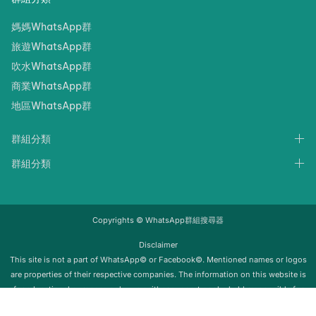
媽媽WhatsApp群
旅遊WhatsApp群
吹水WhatsApp群
商業WhatsApp群
地區WhatsApp群
群組分類
群組分類
Copyrights © WhatsApp群組搜尋器
Disclaimer
‍‍This site is not a part of WhatsApp© or Facebook©. Mentioned names or logos
are properties of their respective companies. The information on this website is
for educational purposes only; we neither support nor be held responsible for
any misuse of this info. Once the group is removed from Whatsapp, it will be