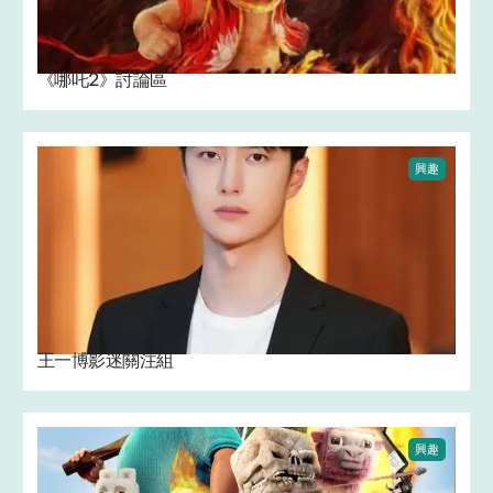
《哪吒2》討論區
興趣
王一博影迷關注組
興趣