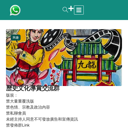
興趣
歷史文化導賞交流群
版規：
禁大量重覆洗版
禁色情、宗教及政治內容
禁私聊會員
未經主持人同意不可發放廣告和宣傳資訊
禁發佈群Link