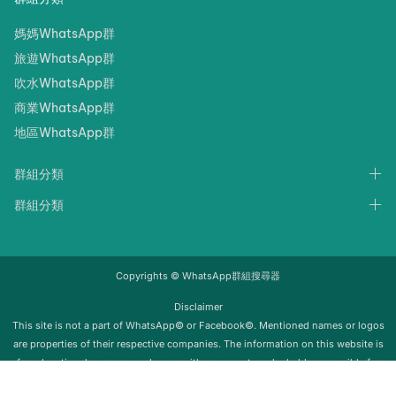
媽媽WhatsApp群
旅遊WhatsApp群
吹水WhatsApp群
商業WhatsApp群
地區WhatsApp群
群組分類
群組分類
Copyrights © WhatsApp群組搜尋器
Disclaimer
‍‍This site is not a part of WhatsApp© or Facebook©. Mentioned names or logos
are properties of their respective companies. The information on this website is
for educational purposes only; we neither support nor be held responsible for
any misuse of this info. Once the group is removed from Whatsapp, it will be