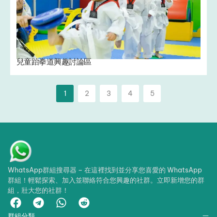
兒童跆拳道興趣討論區
1
2
3
4
5
WhatsApp群組搜尋器 – 在這裡找到並分享您喜愛的 WhatsApp
群組！輕鬆探索、加入並聯絡符合您興趣的社群。立即新增您的群
組，壯大您的社群！
群組分類