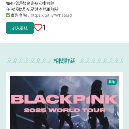
如有投訴都會先被安排移除
任何活動及交易與本群組無關
廣告查詢：
https://bit.ly/Whatsad
1
加入群組
相關群組
興趣