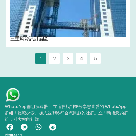
三重縣資訊討論區
1
2
3
4
5
WhatsApp群組搜尋器 – 在這裡找到並分享您喜愛的 WhatsApp
群組！輕鬆探索、加入並聯絡符合您興趣的社群。立即新增您的群
組，壯大您的社群！
群組分類