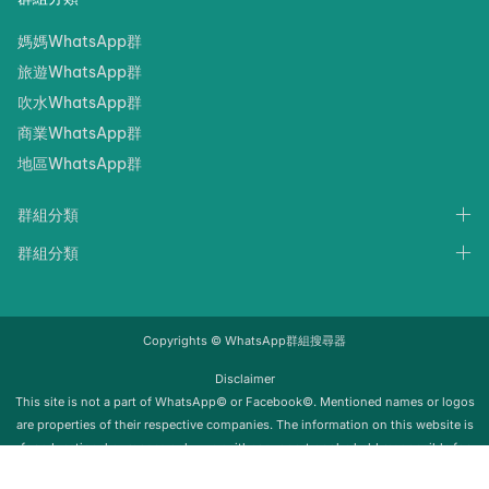
媽媽WhatsApp群
旅遊WhatsApp群
吹水WhatsApp群
商業WhatsApp群
地區WhatsApp群
群組分類
群組分類
Copyrights © WhatsApp群組搜尋器
Disclaimer
‍‍This site is not a part of WhatsApp© or Facebook©. Mentioned names or logos
are properties of their respective companies. The information on this website is
for educational purposes only; we neither support nor be held responsible for
any misuse of this info. Once the group is removed from Whatsapp, it will be