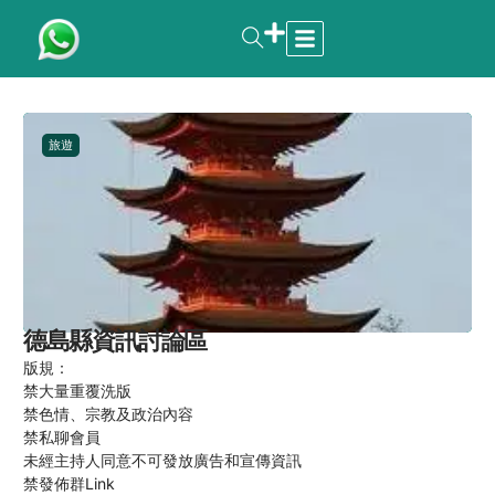
旅遊
德島縣資訊討論區
版規：
禁大量重覆洗版
禁色情、宗教及政治內容
禁私聊會員
未經主持人同意不可發放廣告和宣傳資訊
禁發佈群Link