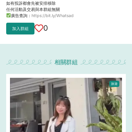
如有投訴都會先被安排移除
任何活動及交易與本群組無關
廣告查詢：
https://bit.ly/Whatsad
0
加入群組
相關群組
旅遊