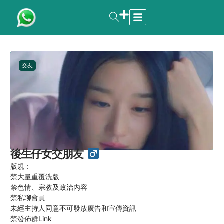
交友
後生仔女交朋友 ‍ ‍
版規：
禁大量重覆洗版
禁色情、宗教及政治內容
禁私聊會員
未經主持人同意不可發放廣告和宣傳資訊
禁發佈群Link