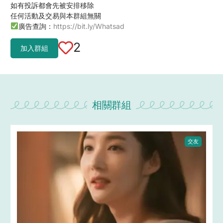
如有投訴都會先被安排移除
任何活動及交易與本群組無關
廣告查詢：
https://bit.ly/Whatsad
2
加入群組
相關群組
交友