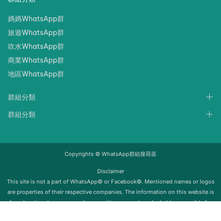
媽媽WhatsApp群
旅遊WhatsApp群
吹水WhatsApp群
商業WhatsApp群
地區WhatsApp群
群組分類
群組分類
Copyrights © WhatsApp群組搜尋器
Disclaimer
‍‍This site is not a part of WhatsApp© or Facebook©. Mentioned names or logos
are properties of their respective companies. The information on this website is
for educational purposes only; we neither support nor be held responsible for
any misuse of this info. Once the group is removed from Whatsapp, it will be