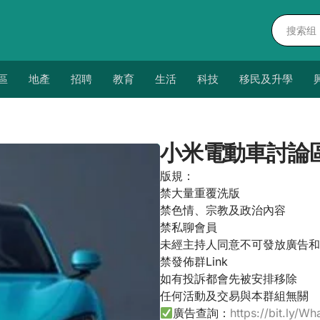
區
地產
招聘
教育
生活
科技
移民及升學
小米電動車討論
版規：
禁大量重覆洗版
禁色情、宗教及政治內容
禁私聊會員
未經主持人同意不可發放廣告和
禁發佈群Link
如有投訴都會先被安排移除
任何活動及交易與本群組無關
廣告查詢：
https://bit.ly/Wh