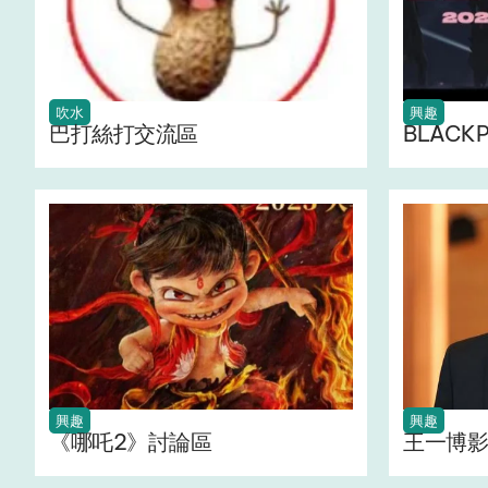
吹水
興趣
巴打絲打交流區 ‍ ‍
BLACK
興趣
興趣
《哪吒2》討論區
王一博影