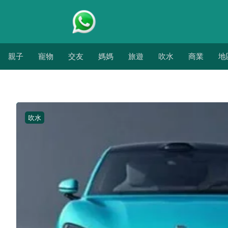
親子
寵物
交友
媽媽
旅遊
吹水
商業
地
吹水