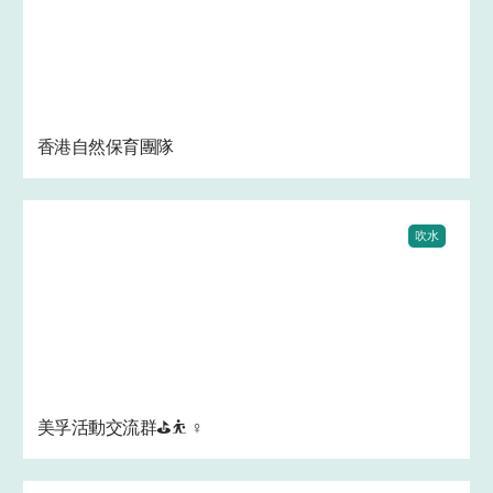
香港自然保育團隊
吹水
美孚活動交流群⛳⛹ ‍♀️