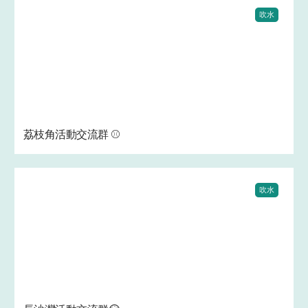
吹水
荔枝角活動交流群 ⚾
吹水