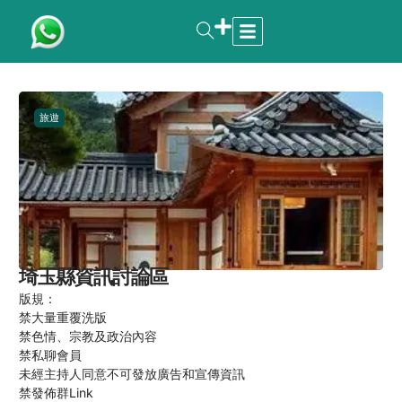
旅遊
埼玉縣資訊討論區
版規：
禁大量重覆洗版
禁色情、宗教及政治內容
禁私聊會員
未經主持人同意不可發放廣告和宣傳資訊
禁發佈群Link