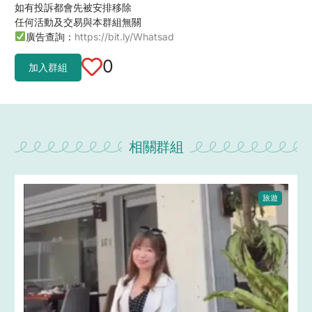
如有投訴都會先被安排移除
任何活動及交易與本群組無關
廣告查詢：
https://bit.ly/Whatsad
0
加入群組
相關群組
旅遊