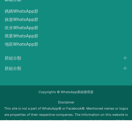
媽媽WhatsApp群
旅遊WhatsApp群
吹水WhatsApp群
商業WhatsApp群
地區WhatsApp群
群組分類
群組分類
Copyrights © WhatsApp群組搜尋器
Disclaimer
‍‍This site is not a part of WhatsApp© or Facebook©. Mentioned names or logos
are properties of their respective companies. The information on this website is
for educational purposes only; we neither support nor be held responsible for
any misuse of this info. Once the group is removed from Whatsapp, it will be