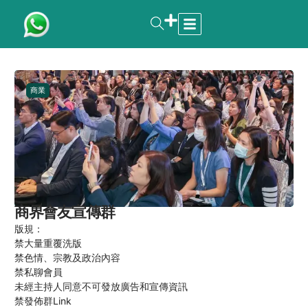
商業
商界會友宣傳群
版規：
禁大量重覆洗版
禁色情、宗教及政治內容
禁私聊會員
未經主持人同意不可發放廣告和宣傳資訊
禁發佈群Link