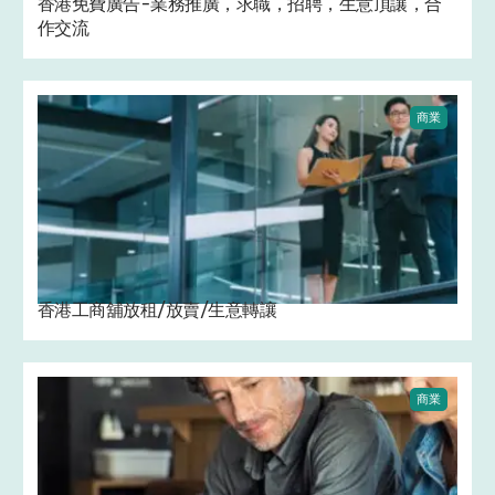
香港免費廣告-業務推廣，求職，招聘，生意頂讓，合
作交流
商業
香港工商舖放租/放賣/生意轉讓
商業