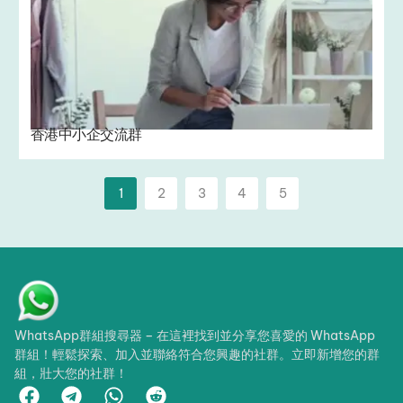
香港中小企交流群
1
2
3
4
5
WhatsApp群組搜尋器 – 在這裡找到並分享您喜愛的 WhatsApp
群組！輕鬆探索、加入並聯絡符合您興趣的社群。立即新增您的群
組，壯大您的社群！