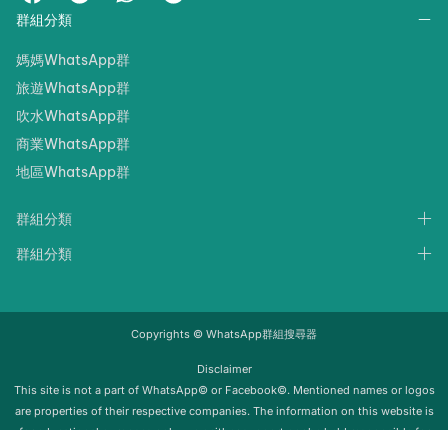
群組分類
媽媽WhatsApp群
旅遊WhatsApp群
吹水WhatsApp群
商業WhatsApp群
地區WhatsApp群
群組分類
群組分類
Copyrights © WhatsApp群組搜尋器
Disclaimer
‍‍This site is not a part of WhatsApp© or Facebook©. Mentioned names or logos
are properties of their respective companies. The information on this website is
for educational purposes only; we neither support nor be held responsible for