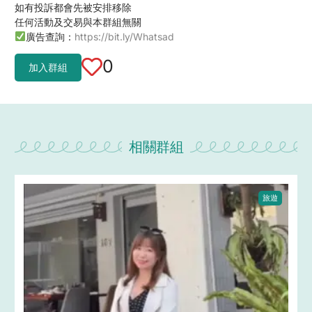
如有投訴都會先被安排移除
任何活動及交易與本群組無關
廣告查詢：
https://bit.ly/Whatsad
0
加入群組
相關群組
旅遊