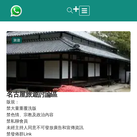
旅遊
名古屋旅遊討論區
版規：
禁大量重覆洗版
禁色情、宗教及政治內容
禁私聊會員
未經主持人同意不可發放廣告和宣傳資訊
禁發佈群Link