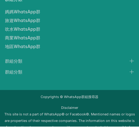
媽媽WhatsApp群
旅遊WhatsApp群
吹水WhatsApp群
商業WhatsApp群
地區WhatsApp群
群組分類
群組分類
Copyrights © WhatsApp群組搜尋器
Disclaimer
‍‍This site is not a part of WhatsApp© or Facebook©. Mentioned names or logos
are properties of their respective companies. The information on this website is
for educational purposes only; we neither support nor be held responsible for
any misuse of this info. Once the group is removed from Whatsapp, it will be