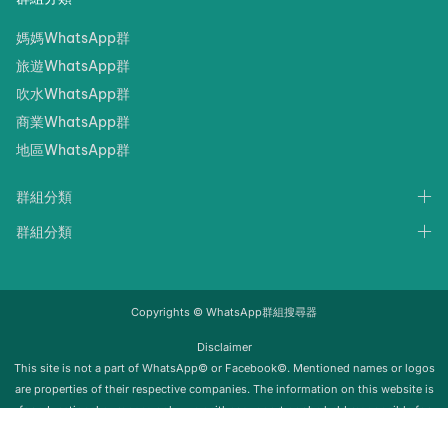
媽媽WhatsApp群
旅遊WhatsApp群
吹水WhatsApp群
商業WhatsApp群
地區WhatsApp群
群組分類
群組分類
Copyrights © WhatsApp群組搜尋器
Disclaimer
‍‍This site is not a part of WhatsApp© or Facebook©. Mentioned names or logos
are properties of their respective companies. The information on this website is
for educational purposes only; we neither support nor be held responsible for
any misuse of this info. Once the group is removed from Whatsapp, it will be