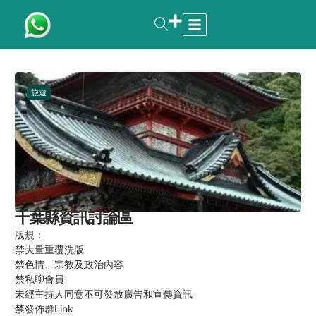
旅遊
千葉縣資訊討論區
版規：
禁大量重覆洗版
禁色情、宗教及政治內容
禁私聊會員
未經主持人同意不可發放廣告和宣傳資訊
禁發佈群Link