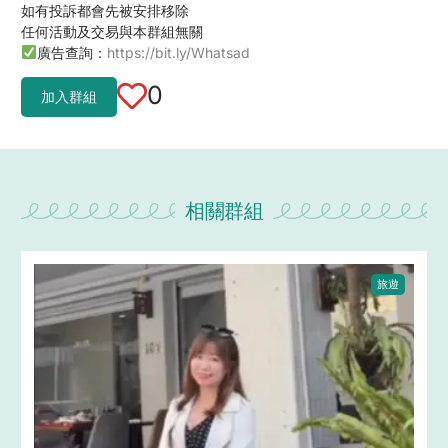
如有投訴都會先被安排移除
任何活動及交易與本群組無關
廣告查詢：
https://bit.ly/Whatsad
0
加入群組
相關群組
旅遊