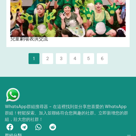
兒童劇場表演交流 ️
1
2
3
4
5
6
WhatsApp群組搜尋器 – 在這裡找到並分享您喜愛的 WhatsApp
群組！輕鬆探索、加入並聯絡符合您興趣的社群。立即新增您的群
組，壯大您的社群！
群組分類