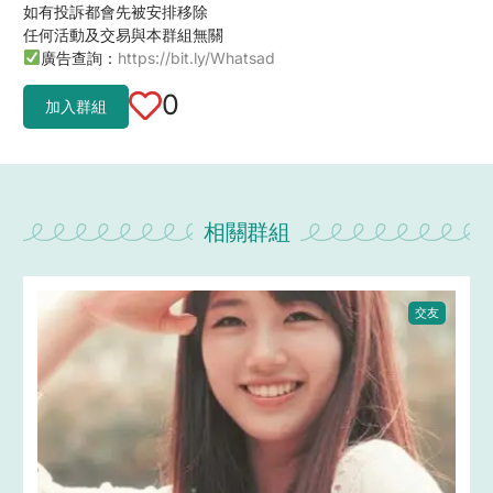
如有投訴都會先被安排移除
任何活動及交易與本群組無關
廣告查詢：
https://bit.ly/Whatsad
0
加入群組
相關群組
交友