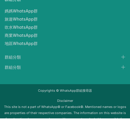
媽媽WhatsApp群
旅遊WhatsApp群
吹水WhatsApp群
商業WhatsApp群
地區WhatsApp群
群組分類
群組分類
Copyrights © WhatsApp群組搜尋器
Disclaimer
‍‍This site is not a part of WhatsApp© or Facebook©. Mentioned names or logos
are properties of their respective companies. The information on this website is
for educational purposes only; we neither support nor be held responsible for
any misuse of this info. Once the group is removed from Whatsapp, it will be