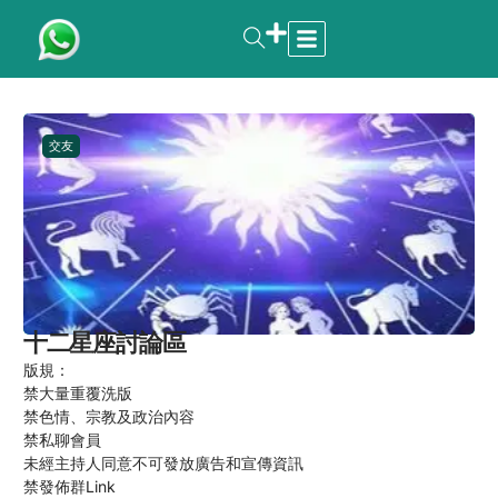
交友
十二星座討論區
版規：
禁大量重覆洗版
禁色情、宗教及政治內容
禁私聊會員
未經主持人同意不可發放廣告和宣傳資訊
禁發佈群Link