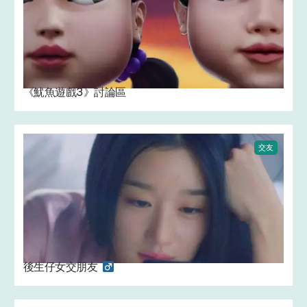
《魷魚遊戲3》討論區
交友
後生仔女交朋友 ‍ ‍