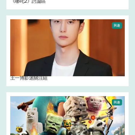
《哪吒2》討論區
興趣
王一博影迷關注組
興趣