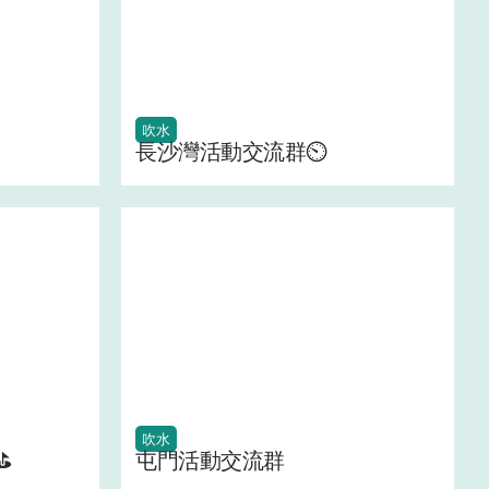
吹水
長沙灣活動交流群⏲️
吹水
⛳
屯門活動交流群