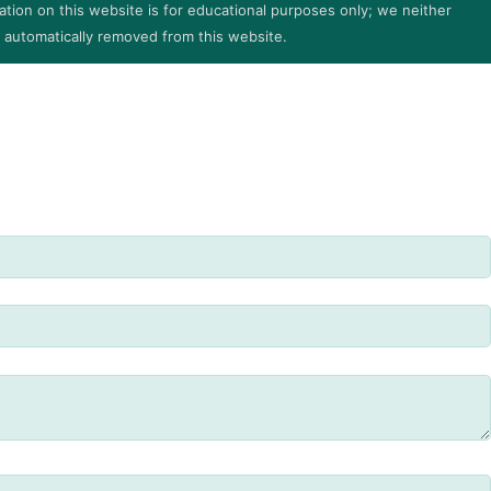
tion on this website is for educational purposes only; we neither
e automatically removed from this website.