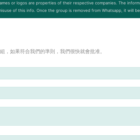
ames or logos are properties of their respective companies. The informa
isuse of this info. Once the group is removed from Whatsapp, it will b
組，如果符合我們的準則，我們很快就會批准。