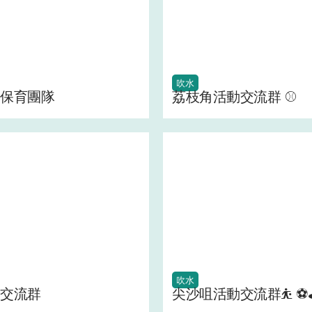
吹水
保育團隊
荔枝角活動交流群 ⚾
吹水
交流群
尖沙咀活動交流群⛹ ⚽