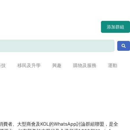
添加群組
科技
移民及升學
興趣
購物及服務
運動
合消費者、大型商會及KOL的WhatsApp討論群組聯盟，是全