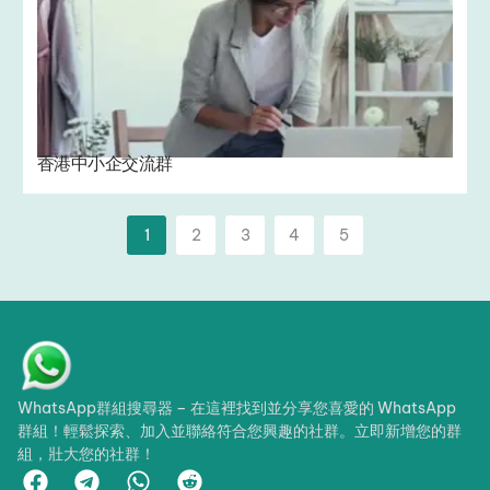
香港中小企交流群
1
2
3
4
5
WhatsApp群組搜尋器 – 在這裡找到並分享您喜愛的 WhatsApp
群組！輕鬆探索、加入並聯絡符合您興趣的社群。立即新增您的群
組，壯大您的社群！