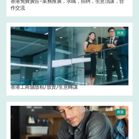
香港免費廣告-業務推廣，求職，招聘，生意頂讓，合
作交流
商業
香港工商舖放租/放賣/生意轉讓
商業