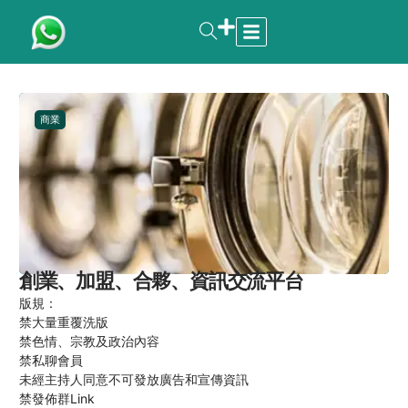
商業
創業、加盟、合夥、資訊交流平台
版規：
禁大量重覆洗版
禁色情、宗教及政治內容
禁私聊會員
未經主持人同意不可發放廣告和宣傳資訊
禁發佈群Link