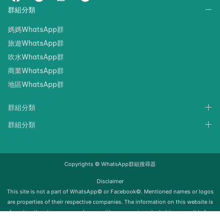
群組分類
媽媽WhatsApp群
旅遊WhatsApp群
吹水WhatsApp群
商業WhatsApp群
地區WhatsApp群
群組分類
群組分類
Copyrights © WhatsApp群組搜尋器
Disclaimer
‍‍This site is not a part of WhatsApp© or Facebook©. Mentioned names or logos
are properties of their respective companies. The information on this website is
for educational purposes only; we neither support nor be held responsible for