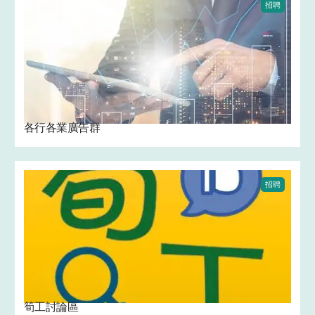
招聘
各行各業廣告群
招聘
筍工討論區 ️