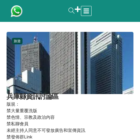
旅遊
兵庫縣資訊討論區
版規：
禁大量重覆洗版
禁色情、宗教及政治內容
禁私聊會員
未經主持人同意不可發放廣告和宣傳資訊
禁發佈群Link