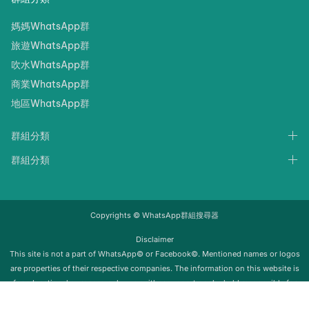
媽媽WhatsApp群
旅遊WhatsApp群
吹水WhatsApp群
商業WhatsApp群
地區WhatsApp群
群組分類
群組分類
Copyrights © WhatsApp群組搜尋器
Disclaimer
‍‍This site is not a part of WhatsApp© or Facebook©. Mentioned names or logos
are properties of their respective companies. The information on this website is
for educational purposes only; we neither support nor be held responsible for
any misuse of this info. Once the group is removed from Whatsapp, it will be