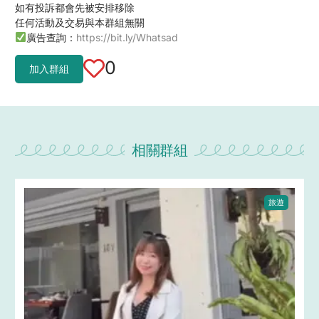
如有投訴都會先被安排移除
任何活動及交易與本群組無關
廣告查詢：
https://bit.ly/Whatsad
0
加入群組
相關群組
旅遊