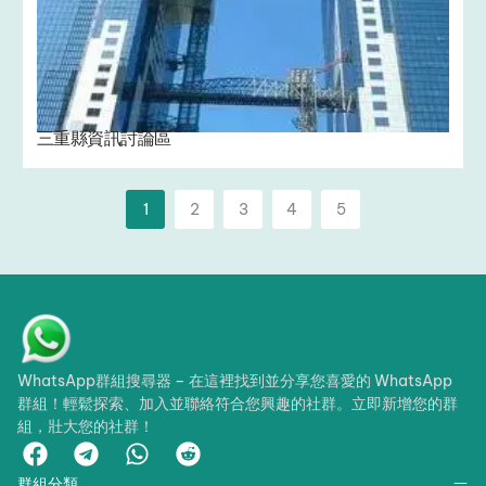
三重縣資訊討論區
1
2
3
4
5
WhatsApp群組搜尋器 – 在這裡找到並分享您喜愛的 WhatsApp
群組！輕鬆探索、加入並聯絡符合您興趣的社群。立即新增您的群
組，壯大您的社群！
群組分類