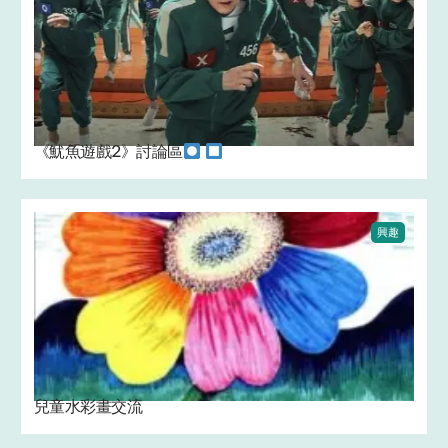
《魷魚遊戲2》討論區
興趣
兒童水彩畫交流 ‍